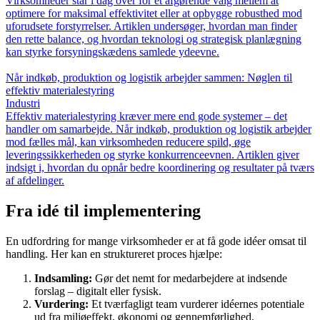
Virksomheder står i dag over for et afgørende valg mellem at
optimere for maksimal effektivitet eller at opbygge robusthed mod
uforudsete forstyrrelser. Artiklen undersøger, hvordan man finder
den rette balance, og hvordan teknologi og strategisk planlægning
kan styrke forsyningskædens samlede ydeevne.
Når indkøb, produktion og logistik arbejder sammen: Nøglen til
effektiv materialestyring
Industri
Effektiv materialestyring kræver mere end gode systemer – det
handler om samarbejde. Når indkøb, produktion og logistik arbejder
mod fælles mål, kan virksomheden reducere spild, øge
leveringssikkerheden og styrke konkurrenceevnen. Artiklen giver
indsigt i, hvordan du opnår bedre koordinering og resultater på tværs
af afdelinger.
Fra idé til implementering
En udfordring for mange virksomheder er at få gode idéer omsat til
handling. Her kan en struktureret proces hjælpe:
Indsamling:
Gør det nemt for medarbejdere at indsende
forslag – digitalt eller fysisk.
Vurdering:
Et tværfagligt team vurderer idéernes potentiale
ud fra miljøeffekt, økonomi og gennemførlighed.