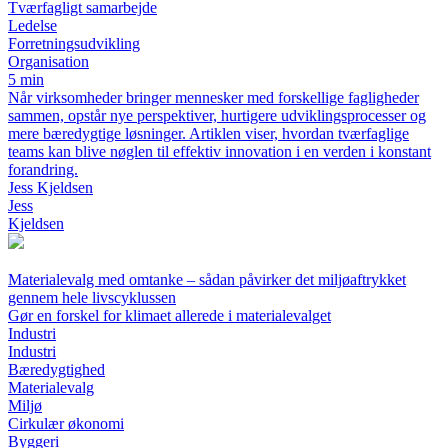
Tværfagligt samarbejde
Ledelse
Forretningsudvikling
Organisation
5 min
Når virksomheder bringer mennesker med forskellige fagligheder
sammen, opstår nye perspektiver, hurtigere udviklingsprocesser og
mere bæredygtige løsninger. Artiklen viser, hvordan tværfaglige
teams kan blive nøglen til effektiv innovation i en verden i konstant
forandring.
Jess Kjeldsen
Jess
Kjeldsen
Materialevalg med omtanke – sådan påvirker det miljøaftrykket
gennem hele livscyklussen
Gør en forskel for klimaet allerede i materialevalget
Industri
Industri
Bæredygtighed
Materialevalg
Miljø
Cirkulær økonomi
Byggeri