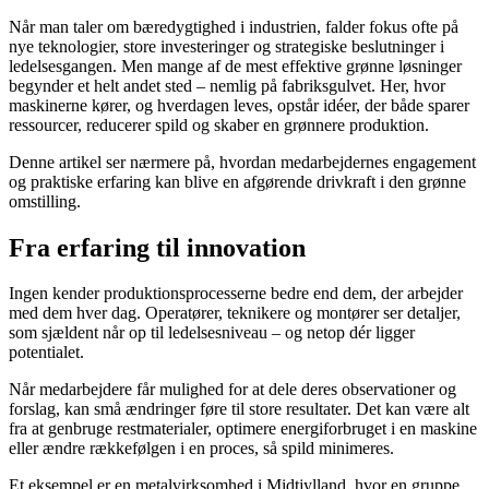
Når man taler om bæredygtighed i industrien, falder fokus ofte på
nye teknologier, store investeringer og strategiske beslutninger i
ledelsesgangen. Men mange af de mest effektive grønne løsninger
begynder et helt andet sted – nemlig på fabriksgulvet. Her, hvor
maskinerne kører, og hverdagen leves, opstår idéer, der både sparer
ressourcer, reducerer spild og skaber en grønnere produktion.
Denne artikel ser nærmere på, hvordan medarbejdernes engagement
og praktiske erfaring kan blive en afgørende drivkraft i den grønne
omstilling.
Fra erfaring til innovation
Ingen kender produktionsprocesserne bedre end dem, der arbejder
med dem hver dag. Operatører, teknikere og montører ser detaljer,
som sjældent når op til ledelsesniveau – og netop dér ligger
potentialet.
Når medarbejdere får mulighed for at dele deres observationer og
forslag, kan små ændringer føre til store resultater. Det kan være alt
fra at genbruge restmaterialer, optimere energiforbruget i en maskine
eller ændre rækkefølgen i en proces, så spild minimeres.
Et eksempel er en metalvirksomhed i Midtjylland, hvor en gruppe