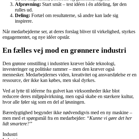
Afprøvning:
Start småt – test idéen i én afdeling, før den
rulles ud.
Deling:
Fortæl om resultaterne, så andre kan lade sig
inspirere.
Når medarbejderne ser, at deres forslag bliver til virkelighed, styrkes
engagementet, og nye idéer opstår.
En fælles vej mod en grønnere industri
Den grønne omstilling i industrien kræver både teknologi,
investeringer og politiske rammer – men den kræver også
mennesker. Medarbejdernes viden, kreativitet og ansvarsfølelse er en
ressource, der ikke kan købes, men skal dyrkes.
Ved at lytte til idéerne fra gulvet kan virksomheder ikke blot
reducere deres miljøpåvirkning, men også skabe en stærkere kultur,
hvor alle føler sig som en del af løsningen.
Bæredygtighed begynder ikke nødvendigvis med en ny maskine –
men med et spørgsmål fra en medarbejder:
“Kunne vi gøre det her
lidt smartere?”
Industri