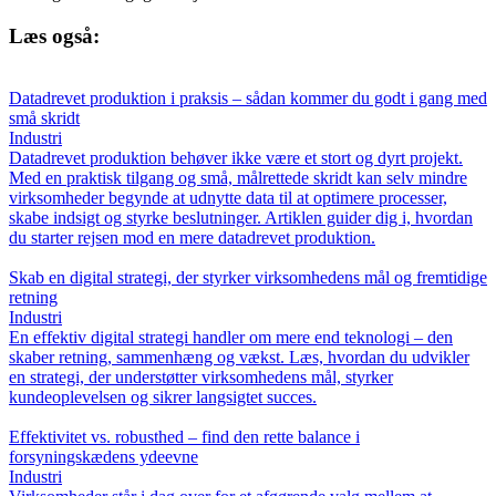
Læs også:
Datadrevet produktion i praksis – sådan kommer du godt i gang med
små skridt
Industri
Datadrevet produktion behøver ikke være et stort og dyrt projekt.
Med en praktisk tilgang og små, målrettede skridt kan selv mindre
virksomheder begynde at udnytte data til at optimere processer,
skabe indsigt og styrke beslutninger. Artiklen guider dig i, hvordan
du starter rejsen mod en mere datadrevet produktion.
Skab en digital strategi, der styrker virksomhedens mål og fremtidige
retning
Industri
En effektiv digital strategi handler om mere end teknologi – den
skaber retning, sammenhæng og vækst. Læs, hvordan du udvikler
en strategi, der understøtter virksomhedens mål, styrker
kundeoplevelsen og sikrer langsigtet succes.
Effektivitet vs. robusthed – find den rette balance i
forsyningskædens ydeevne
Industri