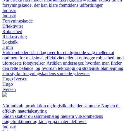
forsyningskæde, der kan klare fremtidens udfordringer
Industri
Industri
Forsyningskæde
Effektivitet
Robusthed
Risikostyring
Logistik
3 min
Virksomheder står i dag over for et afgørende valg mellem at
optimere for maksimal effektivitet eller at opbygge robusthed mod
uforudsete forstyrrelser. Artiklen undersøger, hvordan man finder
den rette balance, og hvordan teknologi og strategisk planlægning
kan styrke forsyningskædens samlede ydeevne.
Hugo Iversen
Hugo
Iversen
Når indkøb, produktion og logistik arbejder sammen: Nøglen til
effektiv materialestyring
Sådan skaber du sammenhæng mellem virksomhedens
nøglefunktioner og får styr på materialeflowet
Industri