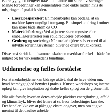
Bæredygtighed behøver ikke altid handle om store investeringer.
Mange forbedringer kan gennemføres med enkle midler, hvis de
udspringer af praktisk viden.
Energibesparelser:
En medarbejder kan opdage, at en
maskine kører unødigt i tomgang. En simpel ændring i rutiner
kan spare både strøm og CO₂.
Materialeforbrug:
Ved at justere skæremønstre eller
emballagestørrelser kan spild reduceres betydeligt.
Genbrug og sortering:
Når medarbejdere selv er med til at
udvikle sorteringssystemer, bliver de oftere brugt korrekt.
Disse små skridt kan tilsammen skabe en mærkbar forskel – både for
miljøet og for virksomhedens bundlinje.
Uddannelse og fælles forståelse
For at medarbejderne kan bidrage aktivt, skal de have viden om,
hvad bæredygtighed betyder i praksis. Kurser, workshops og interne
oplæg kan give inspiration og skabe fælles sprog om de grønne mål.
Når alle forstår, hvordan deres arbejde påvirker energiforbrug, affald
og klimaaftryk, bliver det lettere at se, hvor forbedringer kan ske.
Det handler ikke om at pålægge ekstra opgaver, men om at give
mening til det daglige arbejde.