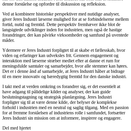
denne forståelse og opfordre til diskussion og refleksion.
Ved at kombinere historiske perspektiver med nutidige analyser,
giver Jeres Industri læserne mulighed for at se forbindelserne mellem
fortid, nutid og fremtid. Dette perspektiv fremhæver ikke blot de
langsigtede udviklinger inden for industrien, men også de hastige
forandringer, der kan påvirke virksomheder og samfund på uventede
måder.
Ydermere er Jeres Industri forpligtet til at skabe et fællesskab, hvor
viden og erfaringer kan udveksles frit. Gennem engagement og
interaktion med læserne stræber mediet efter at danne et rum for
meningsfulde samtaler og samarbejder, hvor alle stemmer kan høres.
Det er i denne ånd af samarbejde, at Jeres Industri håber at bidrage
til en mere innovativ og bæredygtig fremtid for den danske industri.
I takt med at verden omkring os forandrer sig, er det essentielt at
have adgang til pålidelige kilder og analyser, der kan guide
beslutningstagning og strategisk planlægning. Jeres Industri
forpligter sig til at være denne kilde, der belyser de komplekse
forhold i industrien med en neutral og saglig tilgang. Med en passion
for at fremme forståelsen af industriens rolle i samfundet, fortsætter
Jeres Industri sin mission om at informere, inspirere og engagere.
Del med hjertet