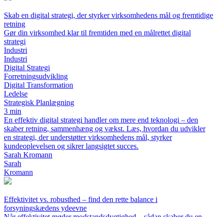
Skab en digital strategi, der styrker virksomhedens mål og fremtidige
retning
Gør din virksomhed klar til fremtiden med en målrettet digital
strategi
Industri
Industri
Digital Strategi
Forretningsudvikling
Digital Transformation
Ledelse
Strategisk Planlægning
3 min
En effektiv digital strategi handler om mere end teknologi – den
skaber retning, sammenhæng og vækst. Læs, hvordan du udvikler
en strategi, der understøtter virksomhedens mål, styrker
kundeoplevelsen og sikrer langsigtet succes.
Sarah Kromann
Sarah
Kromann
Effektivitet vs. robusthed – find den rette balance i
forsyningskædens ydeevne
Når effektivitet møder modstandsdygtighed – sådan skaber du en