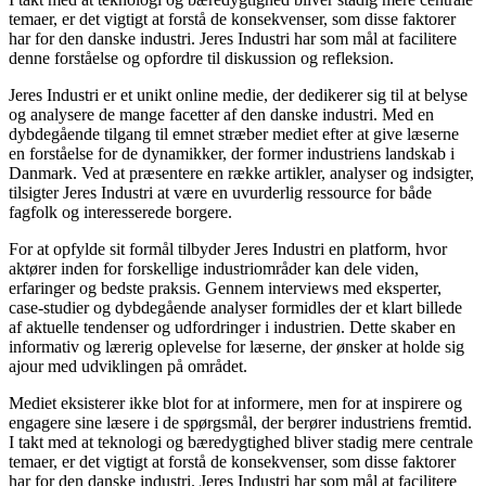
temaer, er det vigtigt at forstå de konsekvenser, som disse faktorer
har for den danske industri. Jeres Industri har som mål at facilitere
denne forståelse og opfordre til diskussion og refleksion.
Jeres Industri er et unikt online medie, der dedikerer sig til at belyse
og analysere de mange facetter af den danske industri. Med en
dybdegående tilgang til emnet stræber mediet efter at give læserne
en forståelse for de dynamikker, der former industriens landskab i
Danmark. Ved at præsentere en række artikler, analyser og indsigter,
tilsigter Jeres Industri at være en uvurderlig ressource for både
fagfolk og interesserede borgere.
For at opfylde sit formål tilbyder Jeres Industri en platform, hvor
aktører inden for forskellige industriområder kan dele viden,
erfaringer og bedste praksis. Gennem interviews med eksperter,
case-studier og dybdegående analyser formidles der et klart billede
af aktuelle tendenser og udfordringer i industrien. Dette skaber en
informativ og lærerig oplevelse for læserne, der ønsker at holde sig
ajour med udviklingen på området.
Mediet eksisterer ikke blot for at informere, men for at inspirere og
engagere sine læsere i de spørgsmål, der berører industriens fremtid.
I takt med at teknologi og bæredygtighed bliver stadig mere centrale
temaer, er det vigtigt at forstå de konsekvenser, som disse faktorer
har for den danske industri. Jeres Industri har som mål at facilitere