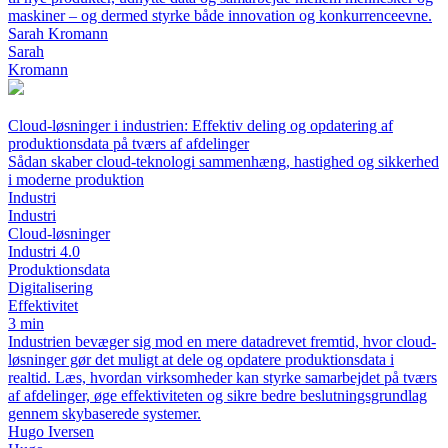
maskiner – og dermed styrke både innovation og konkurrenceevne.
Sarah Kromann
Sarah
Kromann
Cloud-løsninger i industrien: Effektiv deling og opdatering af
produktionsdata på tværs af afdelinger
Sådan skaber cloud-teknologi sammenhæng, hastighed og sikkerhed
i moderne produktion
Industri
Industri
Cloud-løsninger
Industri 4.0
Produktionsdata
Digitalisering
Effektivitet
3 min
Industrien bevæger sig mod en mere datadrevet fremtid, hvor cloud-
løsninger gør det muligt at dele og opdatere produktionsdata i
realtid. Læs, hvordan virksomheder kan styrke samarbejdet på tværs
af afdelinger, øge effektiviteten og sikre bedre beslutningsgrundlag
gennem skybaserede systemer.
Hugo Iversen