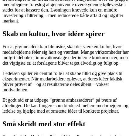
medarbejdere foreslog at genanvende overskydende kølevæske i
stedet for at kassere den. Løsningen krævede kun en mindre
investering i filtrering – men reducerede både affald og udgifter
markant.
Skab en kultur, hvor idéer spirer
For at grønne idéer kan blomstre, skal der være en kultur, hvor
medarbejderne føler sig hørt og værdsat. Mange virksomheder har
indført idébokse, innovationsdage eller interne konkurrencer, men
det vigtigste er, at forslagene bliver taget alvorligt og fulgt op.
Ledelsen spiller en central rolle i at skabe tillid og give plads til
eksperimenter. Når medarbejdere oplever, at deres idéer faktisk
bliver prøvet af – og at resultaterne deles åbent – vokser
motivationen.
Et godt råd er at udpege “grønne ambassadører” på tværs af
afdelinger. De kan fungere som bindeled mellem medarbejdere og
ledelse og hjælpe med at omsætte idéer til konkrete projekter.
Små skridt med stor effekt