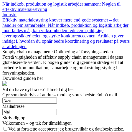
Når indkøb, produktion og logistik arbejder sammen: Nøglen til
effektiv materialestyring
Industri
Effektiv materialestyring kræver mere end gode systemer – det
handler om samarbejde. Når indkøb, produktion og logistik arbejder
mod fælles mål, kan virksomheden reducere spild, øge
leveringssikkerheden og styrke konkurrenceevnen. Artiklen giver
indsigt i, hvordan du opnår bedre koordinering og resultater på tværs
af afdelinger.
Supply chain management: Optimering af forsyningskæden
Forstå vigtigheden af effektiv supply chain management i dagens
globaliserede verden. E-bogen guider dig igennem strategier til at
forbedre kommunikation, samarbejde og omkostningsstyring i
forsyningskæden.
Download guiden her
Vil du have nyt fra os? Tilmeld dig her
Gør som tusindvis af andre – modtag vores bedste råd på mail.
Mailadresse
Skriv dig op
Velkommen – og tak for tilmeldingen
Ved at fortsætte accepterer jeg brugervilkår og databeskyttelse.