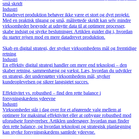
små skridt
Industri
Datadrevet produktion behøver ikke være et stort og dyrt projekt.
Med en praktisk tilgang og små, målrettede skridt kan selv mindre
virksomheder begynde at udnytte data til at optimere processer,
skabe indsigt og styrke beslutninger. Artiklen guider dig i, hvordan
du starter rejsen mod en mere datadrevet produktion.
Skab en digital strategi, der styrker virksomhedens mål og fremtidige
retning
Industri
En effektiv digital strategi handler om mere end teknologi – den
skaber retning, sammenhæng og vækst. Læs, hvordan du udvikler
en strategi, der understøtter virksomhedens mål, styrker
kundeoplevelsen og sikrer langsigtet succes.
Effektivitet vs. robusthed – find den rette balance i
forsyningskædens ydeevne
Industri
Virksomheder står i dag over for et afgørende valg mellem at
optimere for maksimal effektivitet eller at opbygge robusthed mod
uforudsete forstyrrelser. Artiklen undersøger, hvordan man finder
den rette balance, og hvordan teknologi og strategisk planlægning
kan styrke forsyningskædens samlede ydeevne.