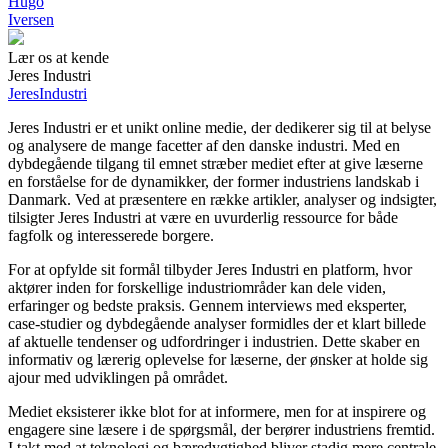
Hugo
Iversen
Lær os at kende
Jeres Industri
Jeres
Industri
Jeres Industri er et unikt online medie, der dedikerer sig til at belyse
og analysere de mange facetter af den danske industri. Med en
dybdegående tilgang til emnet stræber mediet efter at give læserne
en forståelse for de dynamikker, der former industriens landskab i
Danmark. Ved at præsentere en række artikler, analyser og indsigter,
tilsigter Jeres Industri at være en uvurderlig ressource for både
fagfolk og interesserede borgere.
For at opfylde sit formål tilbyder Jeres Industri en platform, hvor
aktører inden for forskellige industriområder kan dele viden,
erfaringer og bedste praksis. Gennem interviews med eksperter,
case-studier og dybdegående analyser formidles der et klart billede
af aktuelle tendenser og udfordringer i industrien. Dette skaber en
informativ og lærerig oplevelse for læserne, der ønsker at holde sig
ajour med udviklingen på området.
Mediet eksisterer ikke blot for at informere, men for at inspirere og
engagere sine læsere i de spørgsmål, der berører industriens fremtid.
I takt med at teknologi og bæredygtighed bliver stadig mere centrale