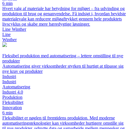
6 min
Hvert valg af materiale har betydning for miljøet – fra udvinding og
produktion til brug og genanvendelse. Få indsigt i, hvordan bevidste
materialevalg kan reducere miljøaftrykket gennem hele produktets
livscyklus og skabe mere bæredygtige løsninger.
Line Winther
Line
Winther
Fleksibel produktion med automatisering – lettere omstilling til nye
produkter
Automatisering giver virksomheder styrken til hurtigt at tilpasse sig
nye krav og produkter
Industri
Industri
Automatisering
Industri 4.0
Produktion
Fleksibilitet
Innovation
6 min
Fleksibilitet er nøglen til fremtidens produktion. Med moderne
automatiseringsteknologier kan virksomheder hurtigere omstille sig
til nye produkter, udnytte data og samarbejde mellem mennesker og