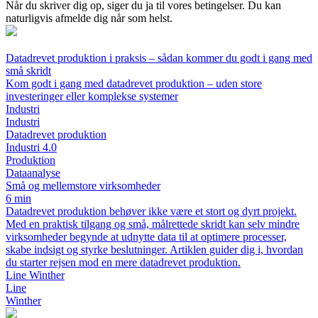
Når du skriver dig op, siger du ja til vores betingelser. Du kan
naturligvis afmelde dig når som helst.
Datadrevet produktion i praksis – sådan kommer du godt i gang med
små skridt
Kom godt i gang med datadrevet produktion – uden store
investeringer eller komplekse systemer
Industri
Industri
Datadrevet produktion
Industri 4.0
Produktion
Dataanalyse
Små og mellemstore virksomheder
6 min
Datadrevet produktion behøver ikke være et stort og dyrt projekt.
Med en praktisk tilgang og små, målrettede skridt kan selv mindre
virksomheder begynde at udnytte data til at optimere processer,
skabe indsigt og styrke beslutninger. Artiklen guider dig i, hvordan
du starter rejsen mod en mere datadrevet produktion.
Line Winther
Line
Winther