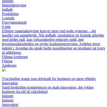
Industri
Materialestyring
Indkøb
Produktion
Logistik
Forsyningskæde
6 min
Effektiv materialestyring kræver mere end gode systemer – det
handler om samarbejde. Når indkøb, produktion og logistik arbejder
mod fælles mål, kan virksomheden reducere spild, øge
leveringssikkerheden og styrke konkurrenceevnen. Artiklen giver
indsigt i, hvordan du opnår bedre koordinering og resultater på tværs
af afdelinger.
Filippa Andersen
Filippa
Andersen
Tværfaglige teams som drivkraft for hurtigere og mere effektiv
innovation
Saml forskellige kompetencer og skab innovation, der rykker
hurtigere fra idé til virkelighed
Industri
Industri
Innovation