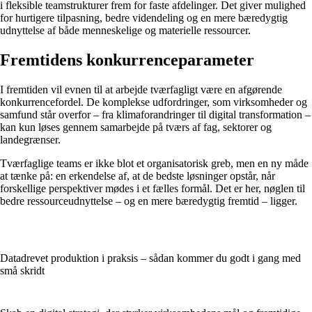
i fleksible teamstrukturer frem for faste afdelinger. Det giver mulighed
for hurtigere tilpasning, bedre videndeling og en mere bæredygtig
udnyttelse af både menneskelige og materielle ressourcer.
Fremtidens konkurrenceparameter
I fremtiden vil evnen til at arbejde tværfagligt være en afgørende
konkurrencefordel. De komplekse udfordringer, som virksomheder og
samfund står overfor – fra klimaforandringer til digital transformation –
kan kun løses gennem samarbejde på tværs af fag, sektorer og
landegrænser.
Tværfaglige teams er ikke blot et organisatorisk greb, men en ny måde
at tænke på: en erkendelse af, at de bedste løsninger opstår, når
forskellige perspektiver mødes i et fælles formål. Det er her, nøglen til
bedre ressourceudnyttelse – og en mere bæredygtig fremtid – ligger.
Datadrevet produktion i praksis – sådan kommer du godt i gang med
små skridt