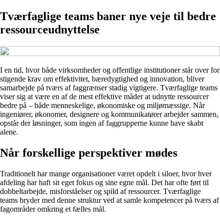
Tværfaglige teams baner nye veje til bedre
ressourceudnyttelse
I en tid, hvor både virksomheder og offentlige institutioner står over for
stigende krav om effektivitet, bæredygtighed og innovation, bliver
samarbejde på tværs af faggrænser stadig vigtigere. Tværfaglige teams
viser sig at være en af de mest effektive måder at udnytte ressourcer
bedre på – både menneskelige, økonomiske og miljømæssige. Når
ingeniører, økonomer, designere og kommunikatører arbejder sammen,
opstår der løsninger, som ingen af faggrupperne kunne have skabt
alene.
Når forskellige perspektiver mødes
Traditionelt har mange organisationer været opdelt i siloer, hvor hver
afdeling har haft sit eget fokus og sine egne mål. Det har ofte ført til
dobbeltarbejde, misforståelser og spild af ressourcer. Tværfaglige
teams bryder med denne struktur ved at samle kompetencer på tværs af
fagområder omkring et fælles mål.