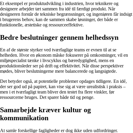
Et eksempel er produktudvikling i industrien, hvor teknikere og
designere arbejder tæt sammen fra idé til færdigt produkt. Når
designeren forstår de tekniske begrænsninger, og ingeniøren får indsigt
i brugerens behov, kan de sammen skabe løsninger, der både er
funktionelle, æstetiske og ressourceeffektive.
Bedre beslutninger gennem helhedssyn
En af de største styrker ved tværfaglige teams er evnen til at se
helheden. Hvor en økonom måske fokuserer på omkostninger, vil en
miljøspecialist tænke i livscyklus og bæredygtighed, mens en
produktionsleder ser på drift og effektivitet. Når disse perspektiver
mødes, bliver beslutningerne mere balancerede og langsigtede.
Det betyder også, at potentielle problemer opdages tidligere. En idé,
der ser god ud på papiret, kan vise sig at være urealistisk i praksis –
men i et tværfagligt team bliver den testet fra flere vinkler, før
ressourcerne bruges. Det sparer både tid og penge.
Samarbejde kræver kultur og
kommunikation
At samle forskellige fagligheder er dog ikke uden udfordringer.