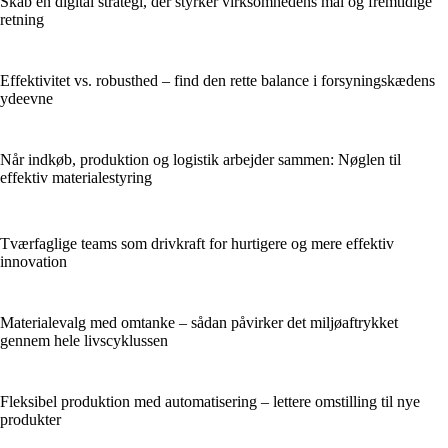
Skab en digital strategi, der styrker virksomhedens mål og fremtidige
retning
Effektivitet vs. robusthed – find den rette balance i forsyningskædens
ydeevne
Når indkøb, produktion og logistik arbejder sammen: Nøglen til
effektiv materialestyring
Tværfaglige teams som drivkraft for hurtigere og mere effektiv
innovation
Materialevalg med omtanke – sådan påvirker det miljøaftrykket
gennem hele livscyklussen
Fleksibel produktion med automatisering – lettere omstilling til nye
produkter