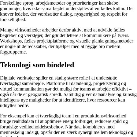
Forskellige sprog, arbejdsmetoder og prioriteringer kan skabe
gnidninger, hvis ikke samarbejdet understøttes af en fælles kultur. Det
kræver ledelse, der værdsætter dialog, nysgerrighed og respekt for
forskellighed.
Mange virksomheder arbejder derfor aktivt med at udvikle fælles
begreber og værktøjer, der gør det lettere at kommunikere på tværs.
Workshops, fælles projektplatforme og visuelle planlægningsmetoder
er nogle af de redskaber, der hjælper med at bygge bro mellem
faggrupperne.
Teknologi som bindeled
Digitale værktøjer spiller en stadig større rolle i at understøtte
tværfagligt samarbejde. Platforme til datadeling, projektstyring og
virtuel kommunikation gør det muligt for teams at arbejde effektivt –
også når de er geografisk spredt. Samtidig giver dataanalyse og kunstig
intelligens nye muligheder for at identificere, hvor ressourcer kan
udnyttes bedre.
For eksempel kan et tværfagligt team i en produktionsvirksomhed
bruge realtidsdata til at optimere energiforbruget, reducere spild og
forudsige vedligeholdelsesbehov. Når data kombineres med
menneskelig indsigt, opstår der en stærk synergi mellem teknologi og